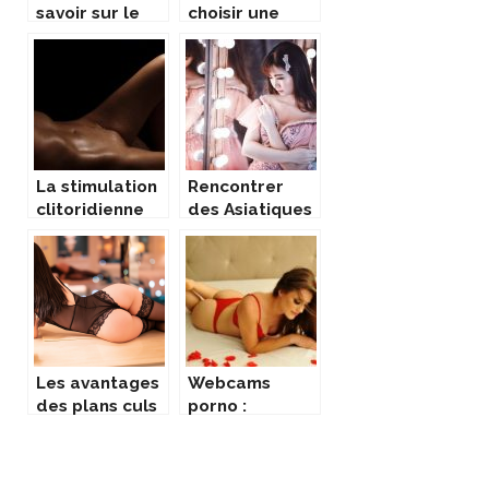
savoir sur le
choisir une
BDSM
rencontre
black ?
La stimulation
Rencontrer
clitoridienne
des Asiatiques
par air pulse,
a Paris :
une revolution
comment faire
pour le sextoy
?
Les avantages
Webcams
des plans culs
porno :
en ligne
comment
choisir la
camgirl