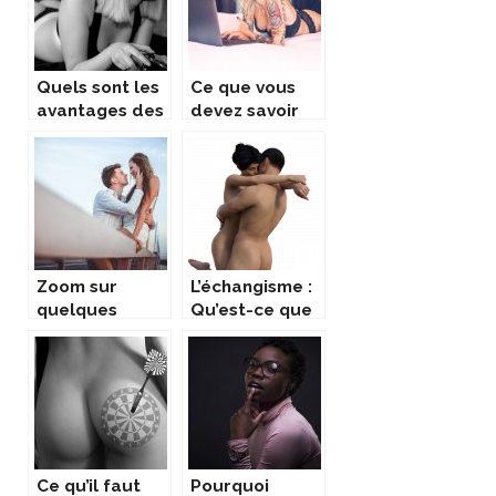
Quels sont les
Ce que vous
avantages des
devez savoir
jeux vidéo de
sur les sites de
sexe pour le
jeux pour
couple ?
adultes
Zoom sur
L’échangisme :
quelques
Qu’est-ce que
astuces
vous devez
pratiques pour
savoir ?
pimenter sa vie
sexuelle
Ce qu’il faut
Pourquoi