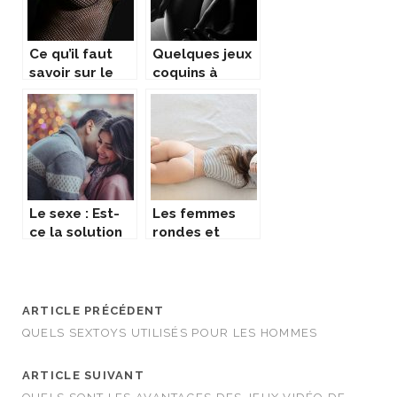
Ce qu’il faut
Quelques jeux
savoir sur le
coquins à
bondage and
essayer
sadomasochis
me
Le sexe : Est-
Les femmes
ce la solution
rondes et
pour sauver
libertines :
votre couple ?
Pourquoi les
hommes les
preferent ?
ARTICLE PRÉCÉDENT
QUELS SEXTOYS UTILISÉS POUR LES HOMMES
ARTICLE SUIVANT