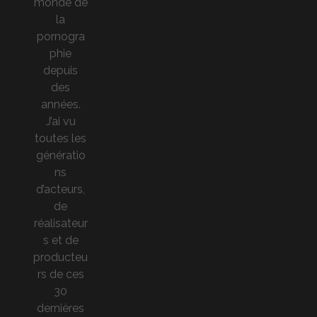
monde de
la
pornogra
phie
depuis
des
années.
J’ai vu
toutes les
génératio
ns
d’acteurs,
de
réalisateur
s et de
producteu
rs de ces
30
dernières