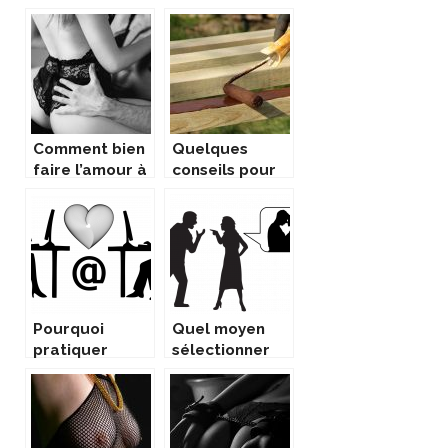
les couples
inavoué pour
de
nombreuses
personnes.
Comment bien
Quelques
faire l’amour à
conseils pour
une femme?
peindre un mur
Pourquoi
Quel moyen
pratiquer
sélectionner
l’échangisme ?
pour vivre son
candaulisme ?