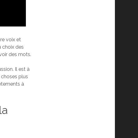
re voix et
u choix des
uvoir des mots.
sion. Il est à
e choses plus
 vêtements à
la