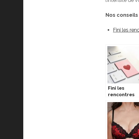
l’intensité de 
Nos conseils s
Fini les re
Fini les
rencontres
physiques et
on passe en
mode virtue