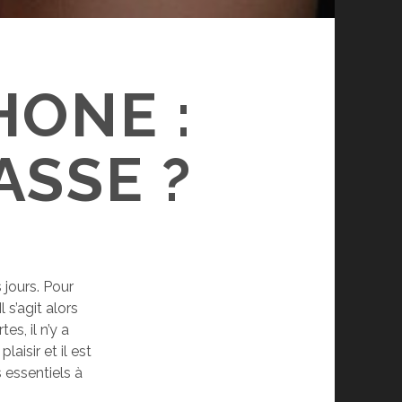
HONE :
ASSE ?
 jours. Pour
 s’agit alors
es, il n’y a
isir et il est
 essentiels à