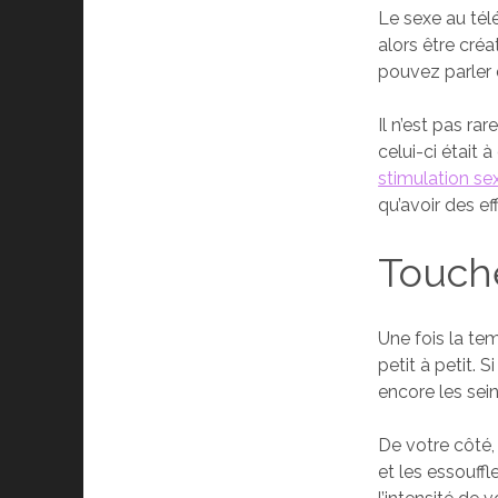
Le sexe au télé
alors être cré
pouvez parler d
Il n’est pas ra
celui-ci était 
stimulation se
qu’avoir des ef
Touche
Une fois la t
petit à petit. 
encore les sein
De votre côté
et les essouff