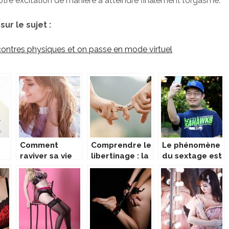
votre excitation de manière à atteindre finalement l’orgasme.
ur le sujet :
ncontres physiques et on passe en mode virtuel
Comment
Comprendre le
Le phénomène
raviver sa vie
libertinage : la
du sextage est
de couple ?
vérité
toujours en
vogue
l